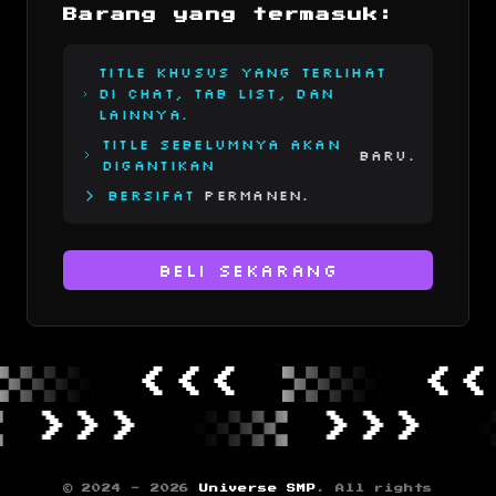
Barang yang termasuk:
Title khusus yang terlihat
di chat, tab list, dan
lainnya.
Title sebelumnya akan
Baru.
digantikan
Bersifat
Permanen.
Beli Sekarang
<<<
<<<
>>>
>>>
© 2024 -
2026
Universe SMP
. All rights