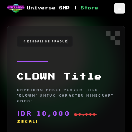
Universe SMP |
Store
Toggl
Kembali ke Produk
CLOWN Title
Dapatkan Paket player title
'Clown'
untuk karakter Minecraft
Anda!
IDR
10,000
20,000
sekali