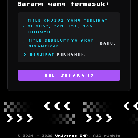
Barang yang termasuk:
Title khusus yang terlihat
di chat, tab list, dan
lainnya.
Title sebelumnya akan
Baru.
digantikan
Bersifat
Permanen.
Beli Sekarang
<<<
<<<
>>>
>>>
© 2024 -
2026
Universe SMP
. All rights