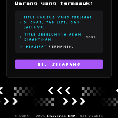
Barang yang termasuk:
Title khusus yang terlihat
di chat, tab list, dan
lainnya.
Title sebelumnya akan
Baru.
digantikan
Bersifat
Permanen.
Beli Sekarang
<<<
<<
>>>
>>>
© 2024 -
2026
Universe SMP
. All rights